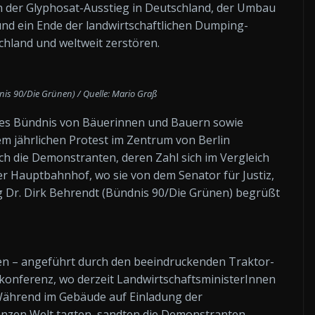
 der Glyphosat-Ausstieg in Deutschland, der Umbau
 und ein Ende der landwirtschaftlichen Dumping-
chland und weltweit zerstören.
nis 90/Die Grünen) / Quelle: Mario Graß
ites Bündnis von Bäuerinnen und Bauern sowie
dem jährlichen Protest im Zentrum von Berlin
h die Demonstranten, deren Zahl sich im Vergleich
er Hauptbahnhof, wo sie von dem Senator für Justiz,
g Dr. Dirk Behrendt (Bündnis 90/Die Grünen) begrüßt
n – angeführt durch den beeindruckenden Traktor-
rkonferenz, wo derzeit LandwirtschaftsministerInnen
ährend im Gebäude auf Einladung der
nzen Welt tagten, sandten die Demonstranten –