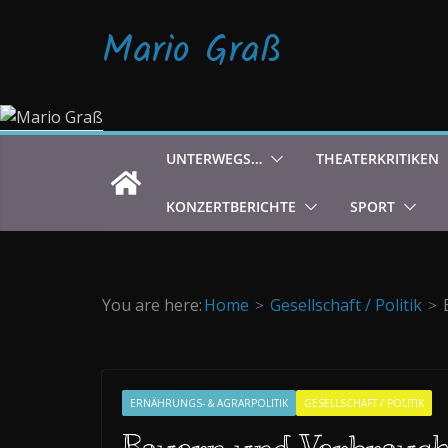
Zum
Mario Graß
Inhalt
springen
UNTERWEGS…
THEATERKRITIKEN
KONZERTBERICHTE
SPORT
You are here:
Home
Gesellschaft / Politik
ERNÄHRUNGS- & AGRARPOLITIK
GESELLSCHAFT / POLITIK
Bauern und Verbrauch