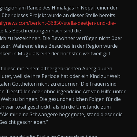
rgregion am Rande des Himalajas in Nepal, einer der
ber dieses Projekt wurde an dieser Stelle bereits
lynews.com/bericht-36850/stella-deetjen-und-die-
Stellas Beschreibungen nach sind die
lich zu bezeichnen. Die Bewohner verfügen nicht über
ser. Während eines Besuches in der Region wurde
chkeit in Mugu als eine der höchsten weltweit gilt.
diese mit einem althergebrachten Aberglauben
utet, weil sie ihre Periode hat oder ein Kind zur Welt
kalen Gottheiten nicht zu erzürnen. Die Frauen sind
 Tierställen oder ohne irgendeine Art von Hilfe unter
 Welt zu bringen. Die gesundheitlichen Folgen für die
ch war total geschockt, als ich die Umstände zum
 “Als mir eine Schwangere begegnete, stand dieser die
esicht geschrieben.“