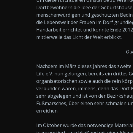
Um diese furchtbaren Umstände zu veränder
Dorfbewohnern die Idee der Geburtshäuser,
menschenwürdigen und geschützten Beding
die Lebenswelt der Frauen im Dorf grundle
Handarbeit errichtet und konnte Ende 2012
mittlerweile das Licht der Welt erblickt.
Que
Nachdem im März dieses Jahres das zweite 
Life e.V. nun gelungen, bereits ein dritte
organisatorischen sowie auch die rein kör
verbunden waren, immens, denn das Dorf Ka
sehr abgelegen und ist von der Bezirkshau
Fußmarsches, über einen sehr schmalen und
erreichen.
Im Oktober wurde das notwendige Material
transportiert, anschließend mit einer kle