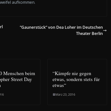
 Zweifel aufkommen.
rl
“Gaunerstück“ von Dea Loher im Deutschen
Theater Berlin
0 Menschen beim
“Kämpfe nie gegen
opher Street Day
etwas, sondern stets für
n
etwas“
016
März 23, 2016