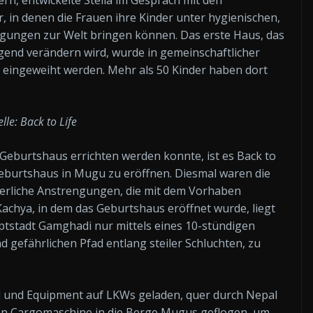
n, entwickelte Stella im Gespräch mit den
 in denen die Frauen ihre Kinder unter hygienischen,
ungen zur Welt bringen können. Das erste Haus, das
gend verändern wird, wurde in gemeinschaftlicher
 eingeweiht werden. Mehr als 50 Kinder haben dort
lle: Back to Life
Geburtshaus errichten werden konnte, ist es Back to
s Geburtshaus in Mugu zu eröffnen. Diesmal waren die
perliche Anstrengungen, die mit dem Vorhaben
chya, in dem das Geburtshaus eröffnet wurde, liegt
ptstadt Gamghadi nur mittels eines 10-stündigen
 gefährlichen Pfad entlang steiler Schluchten, zu
 und Equipment auf LKWs geladen, quer durch Nepal
inen Cargomaschine in die Berge Mugus geflogen, um