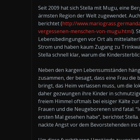
Seit 2009 hat sich Stella mit Mugu, eine Be
ärmsten Region der Welt zugewendet. Auch ü
berichtet (
http://www.mariograss.germandai
vergessenen-menschen-von-mugu.html
). 
Lebensbedingungen vor Ort als mittelalter
Strom und haben kaum Zugang zu Trinkwas
Stella schnell klar, warum die Kindersterbli
Neben den kargen Lebensumständen hängt 
zusammen, der besagt, dass eine Frau die bl
bringt, das Heim verlassen muss, um die lo
daher gezwungen ihre Kinder in schmutzigen
freiem Himmel oftmals bei eisiger Kälte zur
Frauen und die Neugeborenen sind fatal. “I
ersten Mal gesehen habe“, berichtet Stella.
nackte Angst vor dem Bevorstehenden ins G