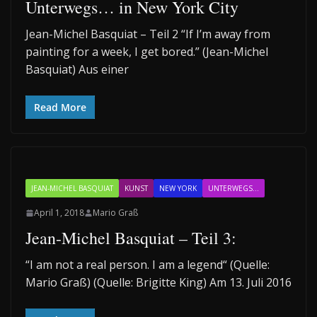
Unterwegs… in New York City
Jean-Michel Basquiat – Teil 2 “If I’m away from
painting for a week, I get bored.” (Jean-Michel
Basquiat) Aus einer
Read More
JEAN-MICHEL BASQUIAT
KUNST
NEW YORK
UNTERWEGS...
April 1, 2018
Mario Graß
Jean-Michel Basquiat – Teil 3:
“I am not a real person. I am a legend“ (Quelle:
Mario Graß) (Quelle: Brigitte King) Am 13. Juli 2016