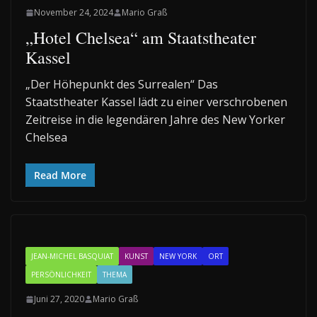
November 24, 2024
Mario Graß
„Hotel Chelsea“ am Staatstheater
Kassel
„Der Höhepunkt des Surrealen“ Das
Staatstheater Kassel lädt zu einer verschrobenen
Zeitreise in die legendären Jahre des New Yorker
Chelsea
Read More
JEAN-MICHEL BASQUIAT
KUNST
NEW YORK
ORT
PERSÖNLICHKEIT
THEMA
Juni 27, 2020
Mario Graß