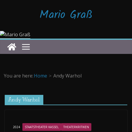
Zum
Mario Graß
Inhalt
springen
You are here:
Home
Andy Warhol
Andy Warhol
2024
STAATSTHEATER KASSEL
THEATERKRITIKEN