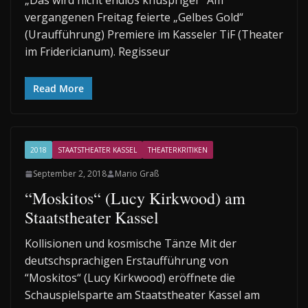
„Das wird nicht endlos knuspriger“ Am
vergangenen Freitag feierte „Gelbes Gold“
(Uraufführung) Premiere im Kasseler TiF (Theater
im Fridericianum). Regisseur
Read More
2018
STAATSTHEATER KASSEL
THEATERKRITIKEN
September 2, 2018
Mario Graß
“Moskitos“ (Lucy Kirkwood) am
Staatstheater Kassel
Kollisionen und kosmische Tänze Mit der
deutschsprachigen Erstaufführung von
“Moskitos“ (Lucy Kirkwood) eröffnete die
Schauspielsparte am Staatstheater Kassel am