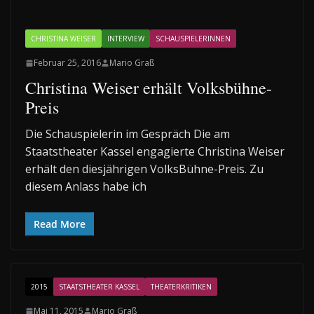
CHRISTINA WEISER
INTERVIEW
SCHAUSPIELERINNEN
Februar 25, 2016
Mario Graß
Christina Weiser erhält Volksbühne-
Preis
Die Schauspielerin im Gespräch Die am
Staatstheater Kassel engagierte Christina Weiser
erhält den diesjährigen VolksBühne-Preis. Zu
diesem Anlass habe ich
Read More
2015
STAATSTHEATER KASSEL
THEATERKRITIKEN
Mai 11, 2015
Mario Graß