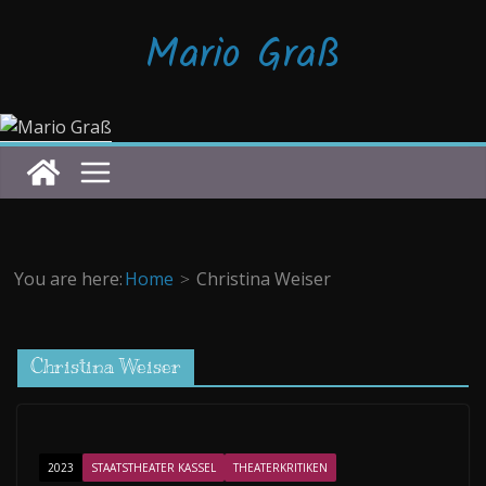
Zum
Mario Graß
Inhalt
springen
You are here:
Home
Christina Weiser
Christina Weiser
2023
STAATSTHEATER KASSEL
THEATERKRITIKEN