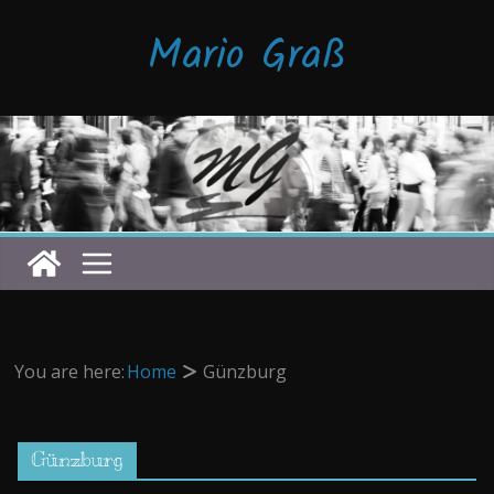
Zum
Mario Graß
Inhalt
springen
You are here:
Home
Günzburg
Günzburg