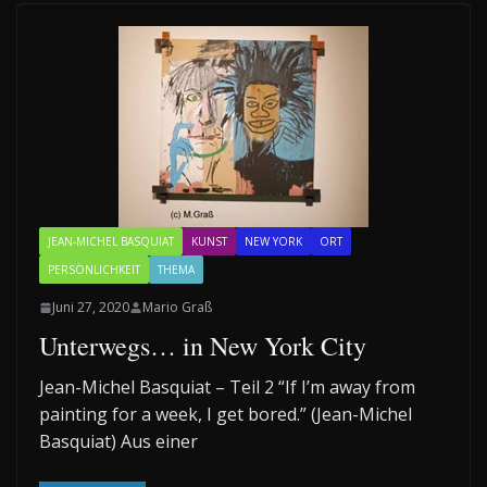
JEAN-MICHEL BASQUIAT
KUNST
NEW YORK
ORT
PERSÖNLICHKEIT
THEMA
Juni 27, 2020
Mario Graß
Unterwegs… in New York City
Jean-Michel Basquiat – Teil 2 “If I’m away from
painting for a week, I get bored.” (Jean-Michel
Basquiat) Aus einer