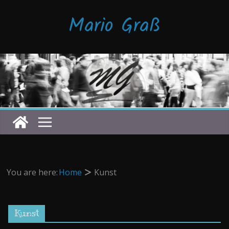
Zum
Mario Graß
Inhalt
springen
You are here:
Home
Kunst
Kunst