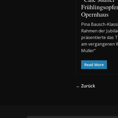
Frühlingsopfe
Opernhaus
Pina Bausch-Klass
Rahmen der Jubiläu
präsentierte das 
am vergangenen W
Müller“
Read More
← Zurück