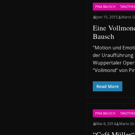
PINA BAUSCH
TANZTHE
Juni 15, 2015
Mario G
Eine Vollmond
Bausch
“Motion und Emoti
der Uraufführung i
Wuppertaler Oper
“Vollmond“ von Pi
Read More
PINA BAUSCH
TANZTHE
Mai 6, 2014
Mario Gr
“Café Müller