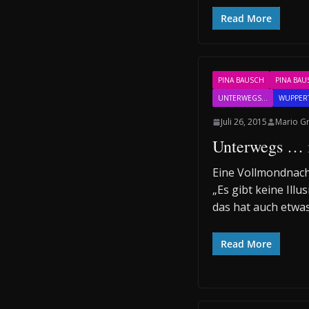
Read More
PINA BAUSCH
PINA BAU
UNTERWEGS...
WUPPER
Juli 26, 2015
Mario G
Unterwegs … 
Eine Vollmondnacht
„Es gibt keine Ill
das hat auch etwas
Read More