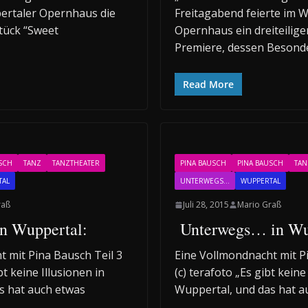
ertaler Opernhaus die
Freitagabend feierte im 
tück “Sweet
Opernhaus ein dreiteilig
Premiere, dessen Besonder
Read More
SCH
TANZ
TANZTHEATER
PINA BAUSCH
PINA BAUSCH
TAN
TAL
UNTERWEGS...
WUPPERTAL
raß
Juli 28, 2015
Mario Graß
n Wuppertal:
Unterwegs… in Wu
 mit Pina Bausch Teil 3
Eine Vollmondnacht mit Pi
bt keine Illusionen in
(c) terafoto „Es gibt keine
s hat auch etwas
Wuppertal, und das hat a