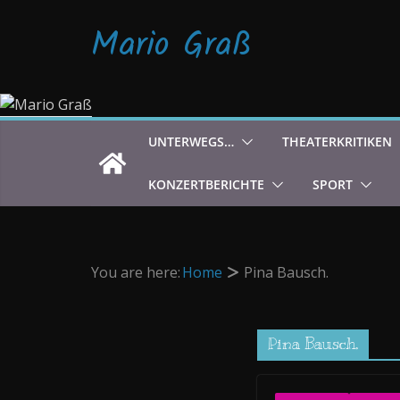
Zum
Mario Graß
Inhalt
springen
UNTERWEGS…
THEATERKRITIKEN
KONZERTBERICHTE
SPORT
You are here:
Home
Pina Bausch.
Pina Bausch.