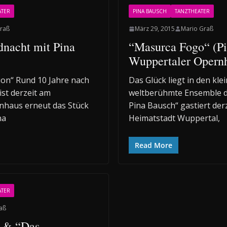
ATER
PINA BAUSCH
TANZTHEATER
raß
März 29, 2015
Mario Graß
nacht mit Pina
“Masurca Fogo“ (Pi
Wuppertaler Opern
on“ Rund 10 Jahre nach
Das Glück liegt in den kl
st derzeit am
weltberühmte Ensemble d
nhaus erneut das Stück
Pina Bausch“ gastiert derz
na
Heimatstadt Wuppertal,
Read More
ATER
aß
“ & “Das