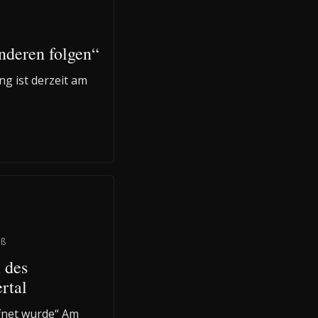
anderen folgen“
g ist derzeit am
aß
 des
rtal
ffnet wurde“ Am