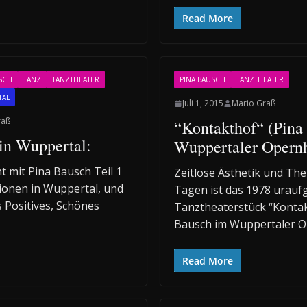
Read More
SCH
TANZ
TANZTHEATER
PINA BAUSCH
TANZTHEATER
TAL
Juli 1, 2015
Mario Graß
raß
“Kontakthof“ (Pina
in Wuppertal:
Wuppertaler Opern
 mit Pina Bausch Teil 1
Zeitlose Ästhetik und The
usionen in Wuppertal, und
Tagen ist das 1978 urauf
 Positives, Schönes
Tanztheaterstück “Kontak
Bausch im Wuppertaler 
Read More