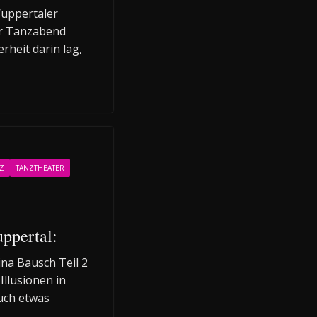
Wuppertaler
er Tanzabend
heit darin lag,
Z
TANZTHEATER
ppertal:
na Bausch Teil 2
 Illusionen in
uch etwas