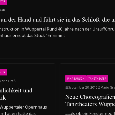
ATER
raß
an der Hand und führt sie in das Schloß, die 
struktion in Wuppertal Rund 40 Jahre nach der Uraufführun
haus erneut das Stück “Er nimmt
ATER
PINA BAUSCH
TANZTHEATER
Mario Graß
September 20, 2015
Mario Gr
nlichkeit und
Neue Choreografien
tik
Tanztheaters Wuppe
Wuppertaler Opernhaus
n Tagen hatte das
„…als ob ein Fenster geö