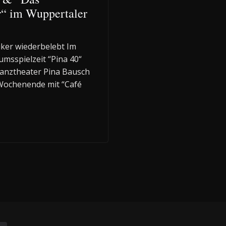
r“ im Wuppertaler
iker wiederbelebt Im
msspielzeit “Pina 40“
Tanztheater Pina Bausch
ochenende mit “Café