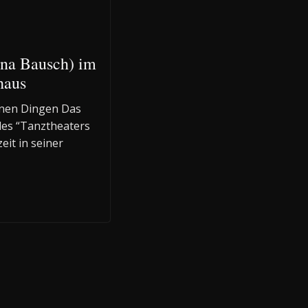
na Bausch) im
haus
einen Dingen Das
es “Tanztheaters
eit in seiner