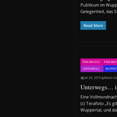
Publikum im Wupp
Gelegenheit, das S
Read More
PINA BAUSCH
PINA BAU
UNTERWEGS...
WUPPER
Juli 30, 2015
Mario G
Unterwegs… i
Eine Vollmondnacht
(c) Terafoto „Es gi
Wuppertal, und da