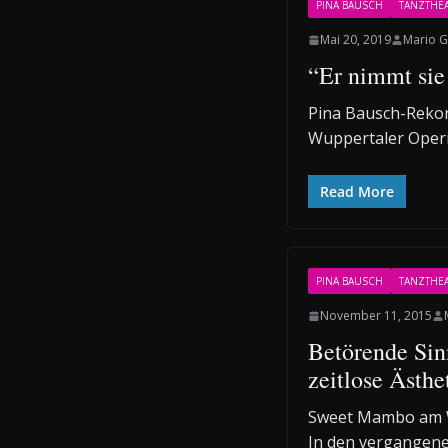
PINA BAUSCH
TANZTHE
Mai 20, 2019
Mario G
“Er nimmt sie 
Pina Bausch-Rekon
Wuppertaler Opern
Read More
PINA BAUSCH
TANZTHE
November 11, 2015
Betörende Sin
zeitlose Ästhe
Sweet Mambo am 
In den vergangene