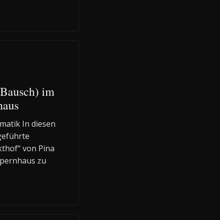
 Bausch) im
haus
matik In diesen
geführte
thof“ von Pina
Opernhaus zu