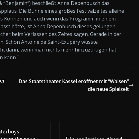
 & “Benjamin“) beschließt Anna Depenbusch das
plaus. Die Bühne eines großes Festivalzeltes alleine
oßes Können und auch wenn das Programm in einem
passt hätte, ist Anna Depenbusch dieses gelungen.
ucher beim Verlassen des Zeltes sagen. Gerade in der
en. Schon Antoine de Saint-Exupéry wusste:
icht dann, wenn man nichts mehr hinzuzufügen hat,
n kann.“
er
Das Staatstheater Kassel eröffnet mit “Waisen“
die neue Spielzeit
terboys
ieren ihr neues
Ein großartiger Abend