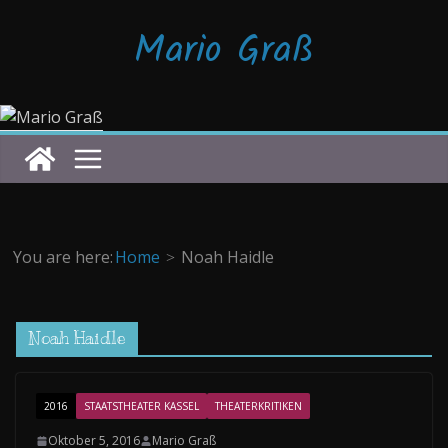
Zum
Mario Graß
Inhalt
springen
You are here:
Home
Noah Haidle
Noah Haidle
2016
STAATSTHEATER KASSEL
THEATERKRITIKEN
Oktober 5, 2016
Mario Graß