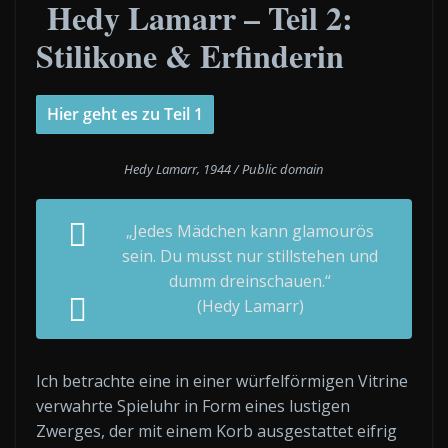
Hedy Lamarr – Teil 2:
Stilikone & Erfinderin
Hier geht es zu Teil 1
Hedy Lamarr, 1944 / Public domain
„Jedes Mädchen kann glamourös
sein. Du musst nur stillstehen und
dumm dreinschauen.“
(Hedy Lamarr)
Ich betrachte eine in einer würfelförmigen Vitrine
verwahrte Spieluhr in Form eines lustigen
Zwerges, der mit einem Korb ausgestattet eifrig